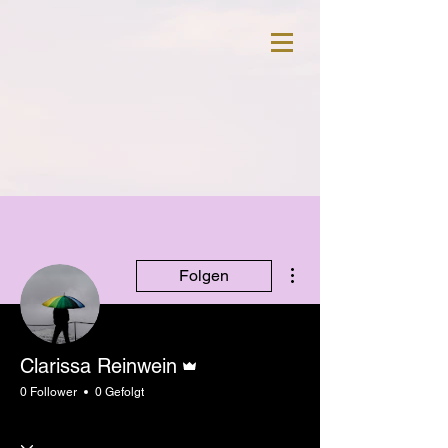
Weitere Optionen
Folgen
Administrator
Clarissa Reinwein
0 Follower
0 Gefolgt