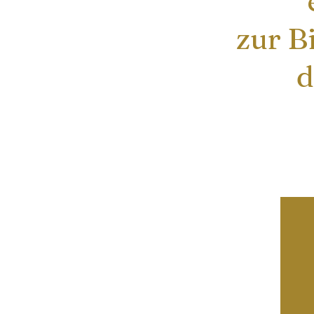
zur B
d