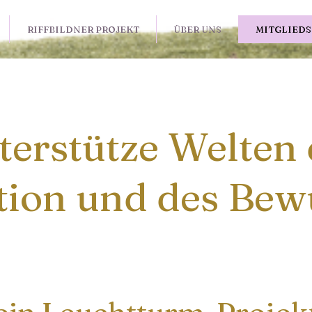
RIFFBILDNER PROJEKT
ÜBER UNS
MITGLIED
terstütze Welten 
tion und des
Bewu