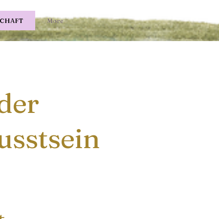
SCHAFT
More
der
sstsein