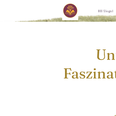
HI Siegel
Un
Faszina