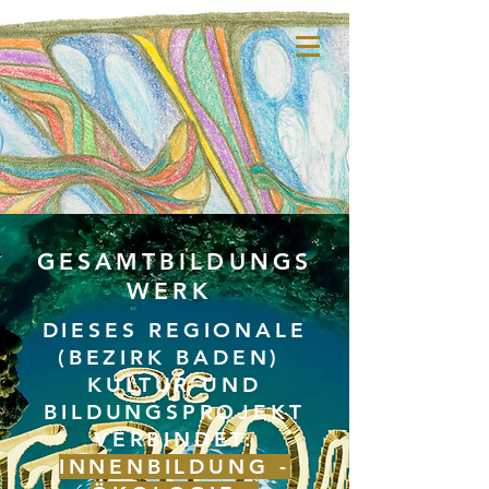
GESAMTBILDUNGS
WERK
DIESES REGIONALE
(BEZIRK BADEN)
KULTUR UND
BILDUNGSPROJEKT
VERBINDET:
INNENBILDUNG -