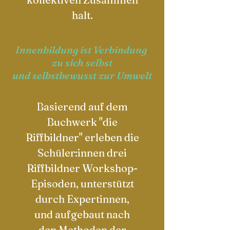
halt.
Innenbildung ist Verbindung
zu sich selbst
und
selbstbewusst zur Umwelt
Basierend auf dem
Buchwerk "die
Riffbildner" erleben die
Schüler:innen drei
Riffbildner Workshop-
Episoden, unterstützt
durch Expertinnen,
und
aufgebaut
nach
den Methoden der