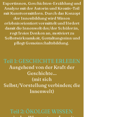
Expertinnen, Geschichten-Erzählung und
Analyse mit der Autorin und Kreativ-Teil
mit Kunstvermittlern. Durch das Konzept
der Innenbildung wird Wissen
erlebnisorientiert vermittelt und fördert
damit die Innenwelt des/der Schüler:in,
regt freies Denken an, motiviert zu
Selbstwirksamkeit, Gestaltungssinn und
pflegt Gemeinschaftsbildung.
Teil 1: GESCHICHTE ERLEBEN
Ausgehend von der Kraft der
Geschichte...
(mit sich
Selbst/Vorstellung
verbinden; die
Innenwelt)
Teil 2: ÖKOLGIE WISSEN