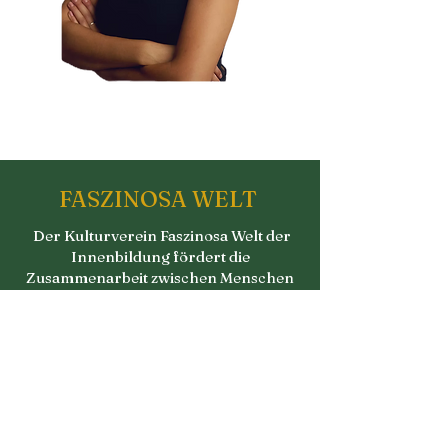
FASZINOSA WELT
Der Kulturverein Faszinosa Welt der
Innenbildung fördert die
Zusammenarbeit zwischen Menschen
aus dem Bereich Wissenschaft,
Spiritualität, Kunst, Musik, Natur,
Literatur und Wirtschaft und
beschäftigt sich mit der Frage: Was ist
Innenbildung? Wie geht
Innenbildung?
Wie lebt man Innenbildung? Was/Wer/
Wofür braucht man Innenbildung?