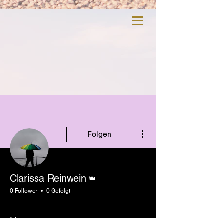
Weitere Optionen
Folgen
Administrator
Clarissa Reinwein
0 Follower
0 Gefolgt