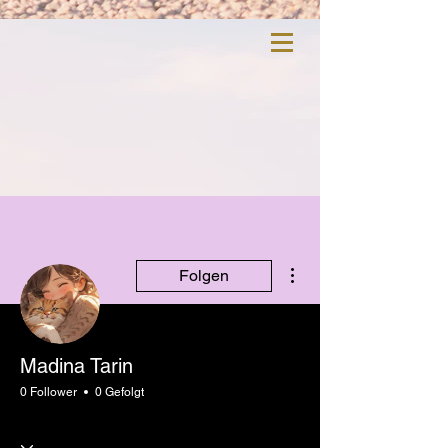
Weitere Optionen
Folgen
Madina Tarin
0 Follower
0 Gefolgt