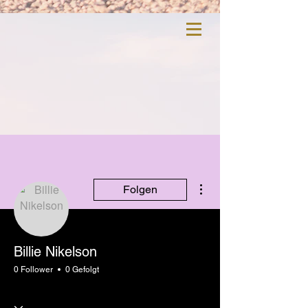
Weitere Optionen
Folgen
Billie Nikelson
0 Follower
0 Gefolgt