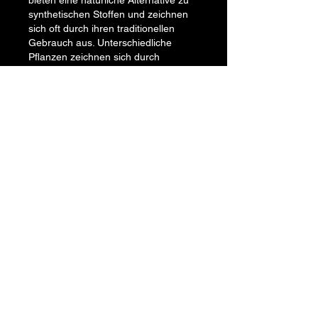
bieten eine natürliche Alternative zu 
synthetischen Stoffen und zeichnen 
sich oft durch ihren traditionellen 
Gebrauch aus. Unterschiedliche 
Pflanzen zeichnen sich durch 
verschiedene Wirkstoffe aus, welche 
die geistige Wachheit unterstützen 
können. Kombiniert man diese mit 
einer bewussten Lebensweise, 
ergeben sich vielfältige Möglichkeiten, 
um Energie und Konzentration zu 
fördern.
Like
Reply
Show more comments
Info
Willkommen in der Gruppe! Hier
können sich Mitglieder austau
...
Weiterlesen